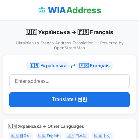
WIA
Address
🇺🇦 Українська → 🇫🇷 Français
Ukrainian to French Address Translation — Powered by
OpenStreetMap
⇄
🇺🇦 Українська
🇫🇷 Français
Translate / 변환
🇺🇦 Українська → Other Languages
🇰🇷 한국어
🇺🇸 English
🇯🇵 日本語
🇨🇳 中文