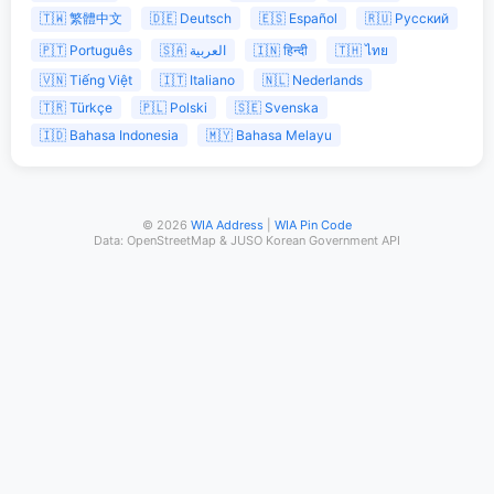
🇹🇼 繁體中文
🇩🇪 Deutsch
🇪🇸 Español
🇷🇺 Русский
🇵🇹 Português
🇸🇦 العربية
🇮🇳 हिन्दी
🇹🇭 ไทย
🇻🇳 Tiếng Việt
🇮🇹 Italiano
🇳🇱 Nederlands
🇹🇷 Türkçe
🇵🇱 Polski
🇸🇪 Svenska
🇮🇩 Bahasa Indonesia
🇲🇾 Bahasa Melayu
© 2026
WIA Address
|
WIA Pin Code
Data: OpenStreetMap & JUSO Korean Government API