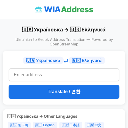
WIA
Address
🇺🇦 Українська → 🇬🇷 Ελληνικά
Ukrainian to Greek Address Translation — Powered by
OpenStreetMap
⇄
🇺🇦 Українська
🇬🇷 Ελληνικά
Translate / 변환
🇺🇦 Українська → Other Languages
🇰🇷 한국어
🇺🇸 English
🇯🇵 日本語
🇨🇳 中文