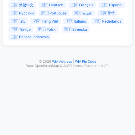
🇹🇼 繁體中文
🇩🇪 Deutsch
🇫🇷 Français
🇪🇸 Español
🇷🇺 Русский
🇵🇹 Português
🇸🇦 العربية
🇮🇳 हिन्दी
🇹🇭 ไทย
🇻🇳 Tiếng Việt
🇮🇹 Italiano
🇳🇱 Nederlands
🇹🇷 Türkçe
🇵🇱 Polski
🇸🇪 Svenska
🇮🇩 Bahasa Indonesia
© 2026
WIA Address
|
WIA Pin Code
Data: OpenStreetMap & JUSO Korean Government API