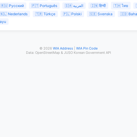
🇷🇺 Русский
🇵🇹 Português
🇸🇦 العربية
🇮🇳 हिन्दी
🇹🇭 ไทย
🇳🇱 Nederlands
🇹🇷 Türkçe
🇵🇱 Polski
🇸🇪 Svenska
🇮🇩 Baha
layu
© 2026
WIA Address
|
WIA Pin Code
Data: OpenStreetMap & JUSO Korean Government API