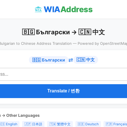
WIA
Address
🇧🇬 Български → 🇨🇳 中文
Bulgarian to Chinese Address Translation — Powered by OpenStreetMa
⇄
🇨🇳 中文
🇧🇬 Български
Translate / 변환
и → Other Languages
🇸 English
🇯🇵 日本語
🇹🇼 繁體中文
🇩🇪 Deutsch
🇫🇷 Français