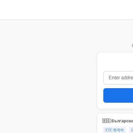
🇧🇬 Българск
🇰🇷 한국어
