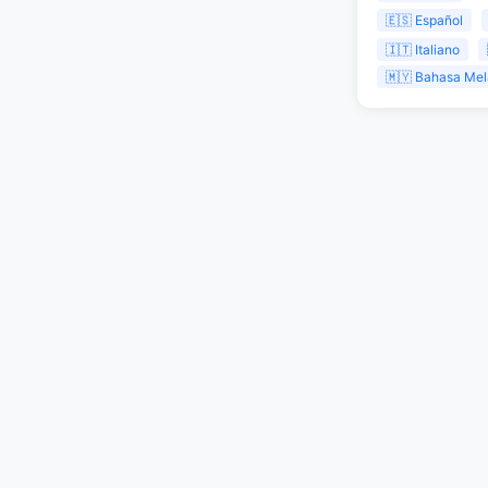
🇪🇸 Español
🇮🇹 Italiano
🇲🇾 Bahasa Me