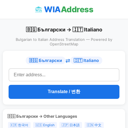
WIA
Address
🇧🇬 Български → 🇮🇹 Italiano
Bulgarian to Italian Address Translation — Powered by
OpenStreetMap
⇄
🇧🇬 Български
🇮🇹 Italiano
Translate / 변환
🇧🇬 Български → Other Languages
🇰🇷 한국어
🇺🇸 English
🇯🇵 日本語
🇨🇳 中文