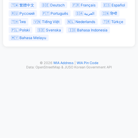
🇹🇼 繁體中文
🇩🇪 Deutsch
🇫🇷 Français
🇪🇸 Español
🇷🇺 Русский
🇵🇹 Português
🇸🇦 العربية
🇮🇳 हिन्दी
🇹🇭 ไทย
🇻🇳 Tiếng Việt
🇳🇱 Nederlands
🇹🇷 Türkçe
🇵🇱 Polski
🇸🇪 Svenska
🇮🇩 Bahasa Indonesia
🇲🇾 Bahasa Melayu
© 2026
WIA Address
|
WIA Pin Code
Data: OpenStreetMap & JUSO Korean Government API